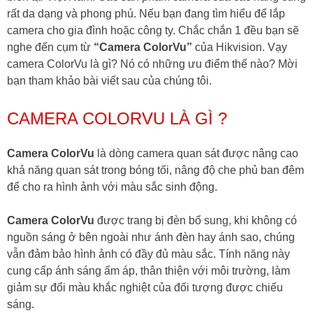
rất da dạng và phong phú. Nếu bạn đang tìm hiểu để lắp
camera cho gia đình hoặc công ty. Chắc chắn 1 đều bạn sẽ
nghe đến cụm từ
“Camera ColorVu”
của Hikvision. Vạy
camera ColorVu là gì? Nó có những ưu điểm thế nào? Mời
bạn tham khảo bài viết sau của chúng tôi.
CAMERA COLORVU LÀ GÌ ?
Camera ColorVu
là dòng camera quan sát được nâng cao
khả năng quan sát trong bóng tối, nâng độ che phủ ban đêm
để cho ra hình ảnh với màu sắc sinh động.
Camera ColorVu
được trang bị đèn bổ sung, khi không có
nguồn sáng ở bên ngoài như ánh đèn hay ánh sao, chúng
vẫn đảm bảo hình ảnh có đầy đủ màu sắc. Tính năng này
cung cấp ánh sáng ấm áp, thân thiện với môi trường, làm
giảm sự đổi màu khắc nghiệt của đối tượng được chiếu
sáng.