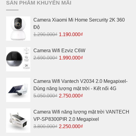
SẢN PHẨM KHUYẾN MÃI
Camera Xiaomi Mi Home Sercurity 2K 360
Độ
Giá
Giá
1.290.000
₫
1.190.000
₫
gốc
hiện
là:
tại
Camera Wifi Ezviz C6W
1.290.000₫.
là:
Giá
Giá
2.690.000
₫
1.990.000
₫
1.190.000₫.
gốc
hiện
là:
tại
2.690.000₫.
là:
Camera Wifi Vantech V2034 2.0 Megapixel-
1.990.000₫.
Dùng năng lượng mặt trời - Kết nối 4G
Giá
Giá
5.050.000
₫
2.750.000
₫
gốc
hiện
là:
tại
Camera Wifi năng lượng mặt trời VANTECH
5.050.000₫.
là:
VP-SP8300PIR 2.0 Megapixel
2.750.000₫.
Giá
Giá
3.800.000
₫
2.250.000
₫
gốc
hiện