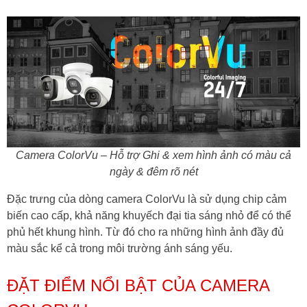
Camera ColorVu – Hỗ trợ Ghi & xem hình ảnh có màu cả
ngày & đêm rõ nét
Đặc trưng của dòng camera ColorVu là sử dụng chip cảm
biến cao cấp, khả năng khuyếch đại tia sáng nhỏ để có thể
phủ hết khung hình. Từ đó cho ra những hình ảnh đầy đủ
màu sắc kể cả trong môi trường ánh sáng yếu.
ĐẶT ĐIỂM NỔI BẬT CỦA CAMERA