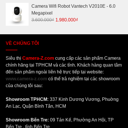
là:
tại
Camera Wifi Robot Vantech V2010E - 6.0
3.800.000₫.
là:
Megapixel
2.250.000₫.
Giá
Giá
3.600.000
₫
1.980.000
₫
gốc
hiện
là:
tại
3.600.000₫.
là:
VỀ CHÚNG TÔI
1.980.000₫.
Siêu thị
Camera-Z.com
cung cấp các sản phẩm Camera
chính hãng tại TPHCM và các tỉnh. Khách hàng quan tâm
đến sản phẩm ngoài liên hệ trực tiếp tại website:
www.camera-z.com
có thể trả nghiệm tại các showroom
của chúng tôi sau:
Showroom TPHCM:
337 Kinh Dương Vương, Phuờng
An Lạc, Quận Bình Tân, HCM
Showroom Bến Tre:
09 Tán Kế, Phường An Hội, TP
Bến Tre , tỉnh Bến Tre