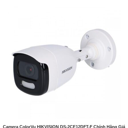
Camera ColorVu HIKVISION DS-2CE12DFT-F Chính Hãng Giá