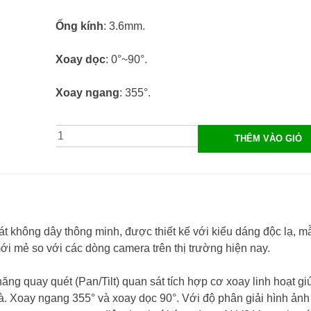
3.600.000₫.
tại
Ống kính
: 3.6mm.
là:
Xoay dọc
: 0°~90°.
1.980.000₫.
Xoay ngang
: 355°.
Camera
THÊM VÀO GIỎ
Wifi
Robot
Vantech
V2010E
-
t không dây thông minh, được thiết kế với kiểu dáng độc lạ, 
6.0
ới mẻ so với các dòng camera trên thị trường hiện nay.
Megapixel
số
ăng quay quét (Pan/Tilt) quan sát tích hợp cơ xoay linh hoạt gi
lượng
. Xoay ngang 355° và xoay dọc 90°. Với độ phân giải hình ảnh