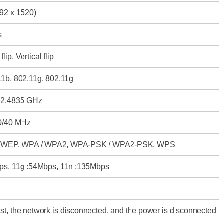
92 x 1520)
s
lip, Vertical flip
1b, 802.11g, 802.11g
 2.4835 GHz
0/40 MHz
it WEP, WPA / WPA2, WPA-PSK / WPA2-PSK, WPS
ps, 11g :54Mbps, 11n :135Mbps
ost, the network is disconnected, and the power is disconnected