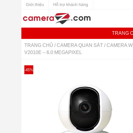
Giới thiệu
Hỗ trợ khách hàng
TRANG 
TRANG CHỦ
/
CAMERA QUAN SÁT
/
CAMERA WI
V2010E – 6.0 MEGAPIXEL
-45%