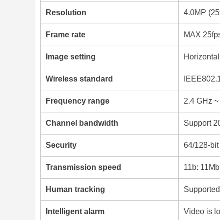
Resolution
4.0MP (25
Frame rate
MAX 25fp
Image setting
Horizontal f
Wireless standard
IEEE802.1
Frequency range
2.4 GHz ~
Channel bandwidth
Support 2
Security
64/128-b
Transmission speed
11b: 11Mb
Human tracking
Supported
Intelligent alarm
Video is l