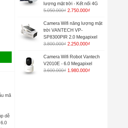
lượng mặt trời - Kết nối 4G
Giá
Giá
5.050.000
₫
2.750.000
₫
gốc
hiện
Camera Wifi năng lượng mặt
là:
tại
trời VANTECH VP-
5.050.000₫.
là:
SP8300PIR 2.0 Megapixel
2.750.000₫.
Giá
Giá
3.800.000
₫
2.250.000
₫
gốc
hiện
Camera Wifi Robot Vantech
là:
tại
V2010E - 6.0 Megapixel
3.800.000₫.
là:
Giá
Giá
3.600.000
₫
1.980.000
₫
2.250.000₫.
gốc
hiện
là:
tại
3.600.000₫.
là:
mẫu mã
1.980.000₫.
úp dễ
 6.0