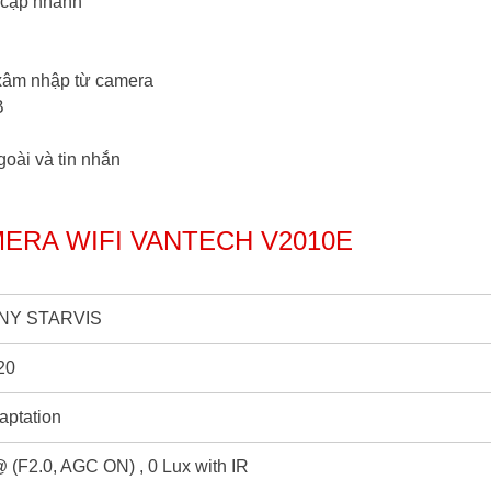
y cập nhanh
n xâm nhập từ camera
B
goài và tin nhắn
ERA WIFI VANTECH V2010E
SONY STARVIS
20
aptation
 (F2.0, AGC ON) , 0 Lux with IR