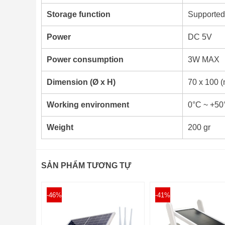
Storage function
Supported
Power
DC 5V
Power consumption
3W MAX
Dimension (Ø x H)
70 x 100 
Working environment
0°C ~ +50
Weight
200 gr
SẢN PHẨM TƯƠNG TỰ
-46%
-41%