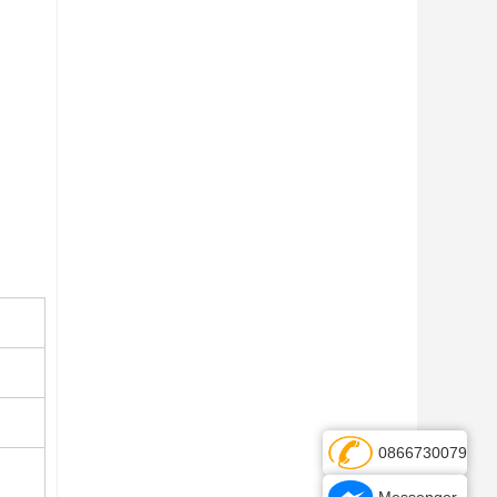
0866730079
Messenger