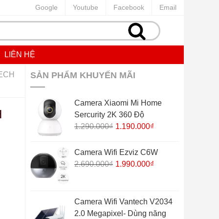
Google
Youtube
Facebook
Email
LIÊN HỆ
TECH
SẢN PHẨM KHUYẾN MÃI
Camera Xiaomi Mi Home
H
Sercurity 2K 360 Độ
Giá
Giá
1.290.000
₫
1.190.000
₫
gốc
hiện
là:
tại
Camera Wifi Ezviz C6W
1.290.000₫.
là:
Giá
Giá
2.690.000
₫
1.990.000
₫
1.190.000₫.
gốc
hiện
là:
tại
2.690.000₫.
là:
Camera Wifi Vantech V2034
1.990.000₫.
2.0 Megapixel- Dùng năng