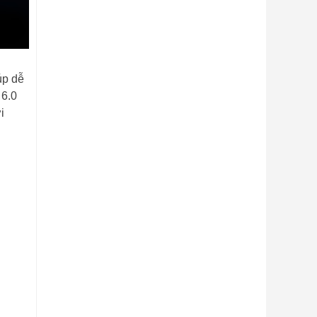
úp dễ
 6.0
i