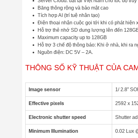
Server Cloud: đặt tại Việt Nam cho tốc độ tru
Băng thông rộng và bảo mật cao
Tích hợp AI (trí tuệ nhân tạo)
Điện thoại nhận cuộc gọi tới khi có phát hiệ
Hỗ trợ thẻ nhớ SD dung lượng lên đến 128G
Maximum capacity up to 128GB
Hỗ trợ 3 chế độ thông báo: Khi ở nhà, khi ra n
Nguồn điện: DC 5V – 2A.
THÔNG SỐ KỸ THUẬT CỦA CAM
Image sensor
1/ 2.8” 
Effective pixels
2592 x 15
Electronic shutter speed
Shutter ad
Minimum Illumination
0.02 Lux @