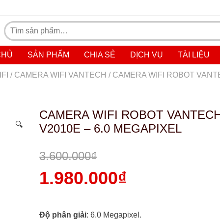
Tìm
kiếm:
CHỦ
SẢN PHẨM
CHIA SẺ
DỊCH VỤ
TÀI LIỆU
FI
/
CAMERA WIFI VANTECH
/ CAMERA WIFI ROBOT VAN
CAMERA WIFI ROBOT VANTEC
🔍
V2010E – 6.0 MEGAPIXEL
3.600.000
₫
Giá
1.980.000
₫
gốc
Giá
là:
hiện
Độ phân giải
: 6.0 Megapixel.