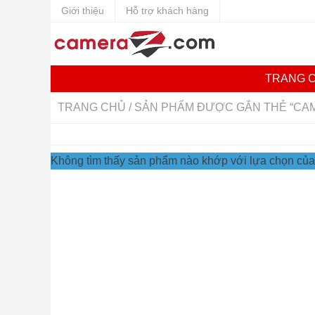
Giới thiệu
Hỗ trợ khách hàng
TRANG 
TRANG CHỦ
/ SẢN PHẨM ĐƯỢC GẮN THẺ “CA
Không tìm thấy sản phẩm nào khớp với lựa chọn của