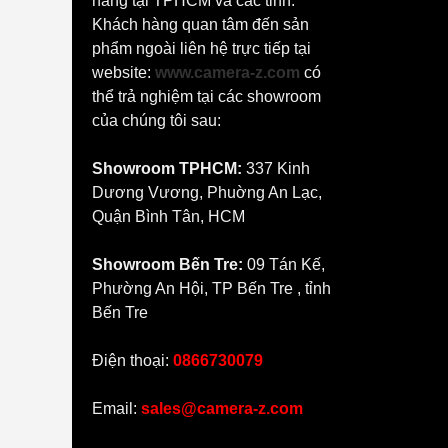
hãng tại TPHCM và các tỉnh.
Khách hàng quan tâm đến sản
phẩm ngoài liên hệ trực tiếp tại
website:
www.camera-z.com
có
thể trả nghiệm tại các showroom
của chúng tôi sau:
Showroom TPHCM:
337 Kinh
Dương Vương, Phuờng An Lạc,
Quận Bình Tân, HCM
Showroom Bến Tre:
09 Tán Kế,
Phường An Hội, TP Bến Tre , tỉnh
Bến Tre
Điện thoại:
0866730079
Email:
sales@camera-z.com