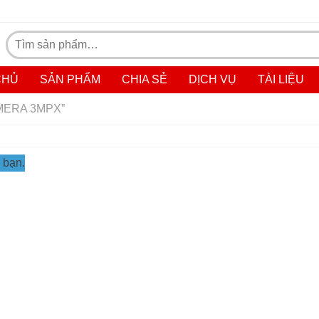
Tìm
kiếm:
CHỦ
SẢN PHẨM
CHIA SẺ
DỊCH VỤ
TÀI LIỆU
MERA 3MPX”
 bạn.