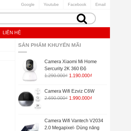
Google
Youtube
Facebook
Email
LIÊN HỆ
SẢN PHẨM KHUYẾN MÃI
Camera Xiaomi Mi Home
Sercurity 2K 360 Độ
Giá
Giá
1.290.000
₫
1.190.000
₫
gốc
hiện
là:
tại
Camera Wifi Ezviz C6W
1.290.000₫.
là:
Giá
Giá
2.690.000
₫
1.990.000
₫
1.190.000₫.
gốc
hiện
là:
tại
2.690.000₫.
là:
Camera Wifi Vantech V2034
1.990.000₫.
2.0 Megapixel- Dùng năng