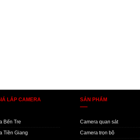
GIÁ LẮP CAMERA
SẢN PHẨM
a Bến Tre
Camera quan sát
 Tiền Giang
Camera trọn bộ